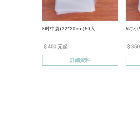
8吋中袋(22*30cm)50入
6吋小袋
$ 400 元起
$ 35
詳細資料