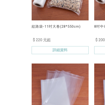
紋路袋-11吋大卷(28*550cm)
8吋中卷
$ 220 元起
$ 20
詳細資料