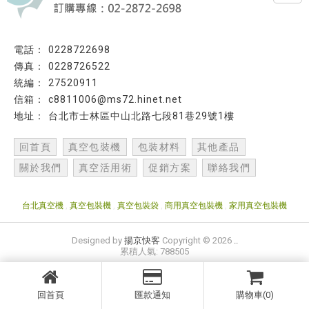
0228722698
0228726522
27520911
c8811006@ms72.hinet.net
台北市士林區中山北路七段81巷29號1樓
回首頁
真空包裝機
包裝材料
其他產品
關於我們
真空活用術
促銷方案
聯絡我們
台北真空機
真空包裝機
真空包裝袋
商用真空包裝機
家用真空包裝機
Designed by
揚京快客
Copyright © 2026
..
累積人氣: 788505
回首頁
匯款通知
購物車(0)