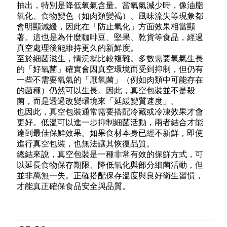
抽出，特別是降低氧氣含量。當氧氣減少時，像油脂
氧化、食物變色（如肉類變褐）、風味流失等現象都
會明顯減緩，因此在「防止氧化」方面效果相當顯
著。這也是為什麼咖啡豆、堅果、乾貨等食品，經過
真空處理後能維持更久的新鮮度。
至於細菌滋生，情況就比較複雜。多數需要氧氣生長
的「好氧菌」確實會因真空環境而受到抑制，但仍有
一些不需要氧氣的「厭氧菌」（例如肉類中可能存在
的菌種）仍然可以生長。因此，真空包裝並不是殺
菌，而是透過改變環境來「延緩變質速度」。
也因此，真空包裝通常需要搭配冷藏或冷凍效果才會
更好。低溫可以進一步抑制細菌活動，兩者結合才能
達到最佳保鮮效果。如果食材本身已經不新鮮，即使
進行真空包裝，也無法讓其恢復品質。
總結來說，真空包裝是一種非常有效的保鮮方式，可
以延長食物保存期限、降低氧化與部分細菌活動，但
並非萬無一失。正確搭配保存溫度與良好衛生習慣，
才能真正確保食品安全與品質。